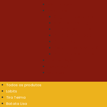
INSTITUCIONAL
PRODUTOS
Salgadinhos Lobits
Aperitivo de Trigo Lobits
Batata Lisa Lobits
Batata Ondulada Lobits
Batata Palha
Biscoito de Polvilho Sal
Pipoca Doce Lobits
TERCEIRIZAÇÃO
EXPORTAÇÃO
NOTÍCIAS
Todos os produtos
Lobits
Tira Teima
Batata Lisa