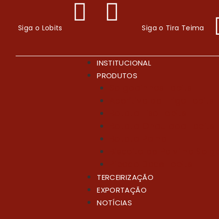
Siga o Lobits
Siga o Tira Teima
INSTITUCIONAL
PRODUTOS
Salgadinhos Lobits
Aperitivo de Trigo Lobits
Batata Lisa Lobits
Batata Ondulada Lobits
Batata Palha
Biscoito de Polvilho Sal
Pipoca Doce Lobits
TERCEIRIZAÇÃO
EXPORTAÇÃO
NOTÍCIAS