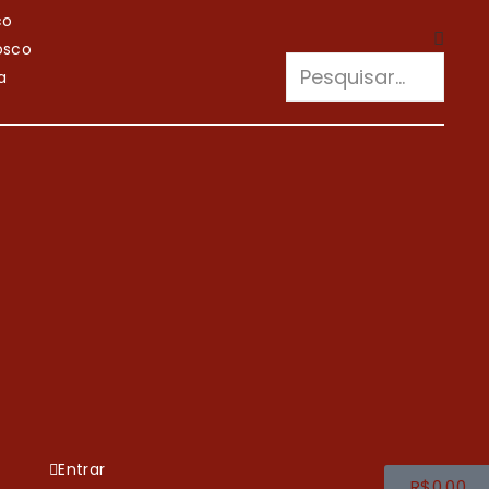
co
osco
a
Entrar
R$
0.00