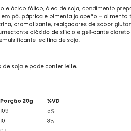
ro e ácido fólico, óleo de soja, condimento pr
a em pó, páprica e pimenta jalapeño – alimento 
trina, aromatizante, realçadores de sabor glut
umectante dióxido de silício e geli‑cante cloreto
ulsificante lecitina de soja.
 de soja e pode conter leite.
Porção 20g
%VD
109
5%
10
3%
0,1