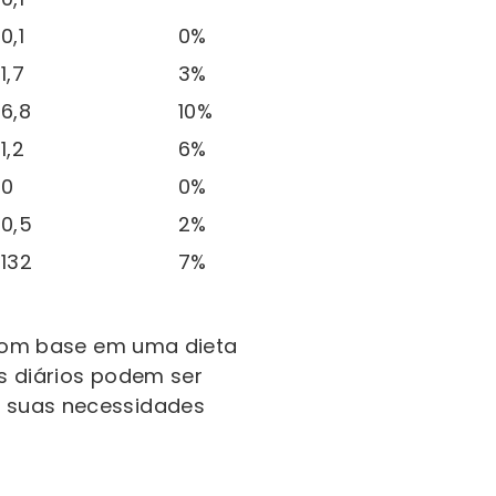
0,1
0%
1,7
3%
6,8
10%
1,2
6%
0
0%
0,5
2%
132
7%
 com base em uma dieta
es diários podem ser
 suas necessidades