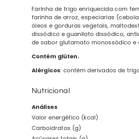
Farinha de trigo enriquecida com fer
farinha de arroz, especiarias (cebol
óleos e gorduras vegetais, maltodex
dissódico e guanilato dissódico, anti
de sabor glutamato monossódico e em
Contém glúten.
Alérgicos
: contém derivados de trigo
Nutricional
Análises
Valor energético (kcal)
Carboidratos (g)
Açúcares totais (g)