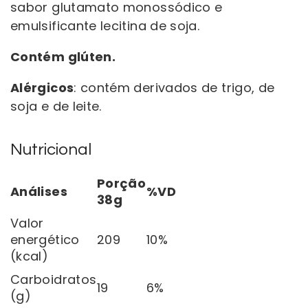
sabor glutamato monossódico e
emulsificante lecitina de soja.
Contém glúten.
Alérgicos
: contém derivados de trigo, de
soja e de leite.
Nutricional
Porção
Análises
%VD
38g
Valor
energético
209
10%
(kcal)
Carboidratos
19
6%
(g)