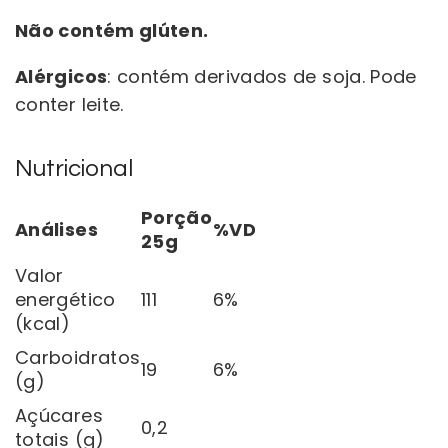
Não contém glúten.
Alérgicos
: contém derivados de soja. Pode
conter leite.
Nutricional
Porção
Análises
%VD
25g
Valor
energético
111
6%
(kcal)
Carboidratos
19
6%
(g)
Açúcares
0,2
totais (g)