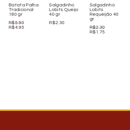
Batata Palha
Salgadinho
Salgadinho
Tradicional
Lobits Queijo
Lobits
180 gr
40 gr
Requeijão 40
gr
R$
5.90
R$
2.30
R$
4.95
R$
2.30
R$
1.75