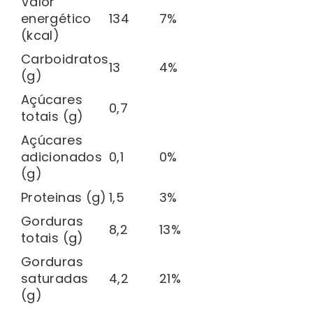
Valor
energético
134
7%
(kcal)
Carboidratos
13
4%
(g)
Açúcares
0,7
totais (g)
Açúcares
adicionados
0,1
0%
(g)
Proteinas (g)
1,5
3%
Gorduras
8,2
13%
totais (g)
Gorduras
saturadas
4,2
21%
(g)